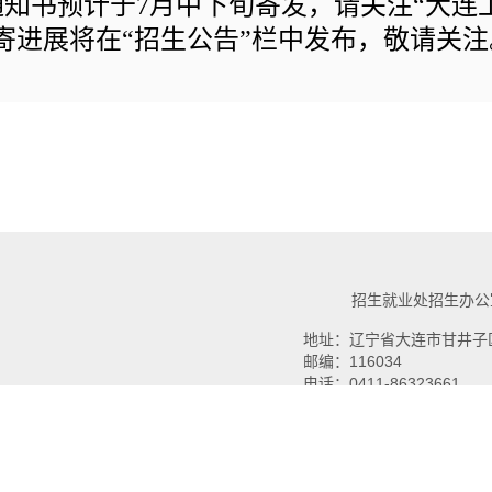
知书预计于7月中下旬寄发，请关注“大连
寄进展将在“招生公告”栏中发布，敬请关注
招生就业处招生办公
地址：辽宁省大连市甘井子
邮编：
116034
电话：
0411-86323661
传真：
0411-86323799
Email
：
zsbgs@dlpu.edu.c