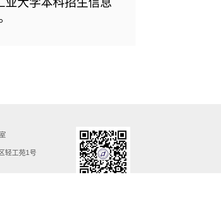
工业大学本科招生信息
。
室
区轻工苑
1
号
n
本科招生微信公众平台